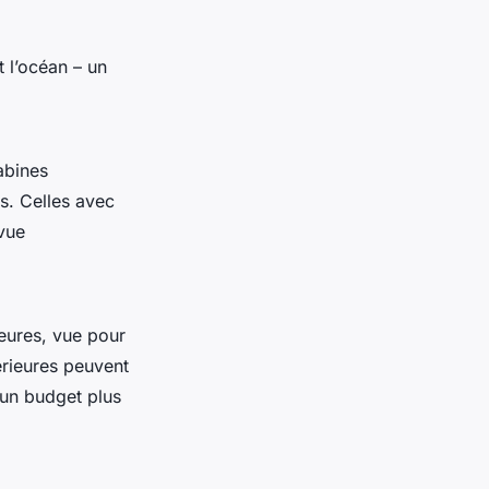
t l’océan – un
abines
es. Celles avec
 vue
eures, vue pour
érieures peuvent
 un budget plus