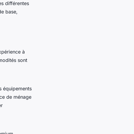
es différentes
de base,
expérience à
modités sont
es équipements
vice de ménage
er
remium