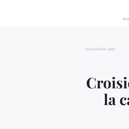
Acc
Accueil
›
Bon plan
Croisi
la 