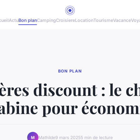
ueil
Actu
Bon plan
Camping
Croisiere
Location
Tourisme
Vacance
Voy
BON PLAN
ères discount : le c
cabine pour économ
Mathilde
9 mars 2025
5 min de lecture
M