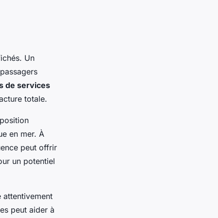
fichés. Un
 passagers
is de services
acture totale.
position
ue en mer. À
ence peut offrir
our un potentiel
e attentivement
ses peut aider à