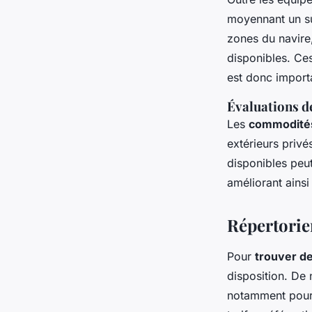
moyennant un su
zones du navire
disponibles. Ce
est donc importa
Évaluations d
Les
commodités
extérieurs priv
disponibles peut
améliorant ainsi
Répertorier
Pour
trouver de
disposition. De
notamment pour 