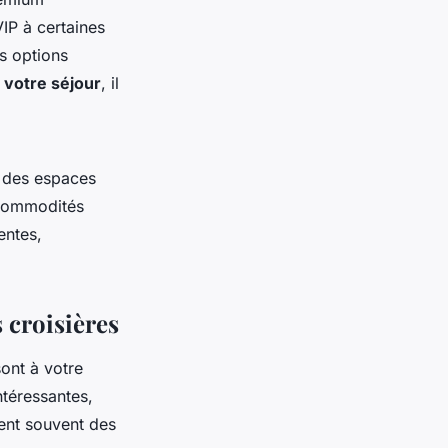
IP à certaines
s options
 votre séjour
, il
t des espaces
 commodités
entes,
s croisières
sont à votre
ntéressantes,
ent souvent des