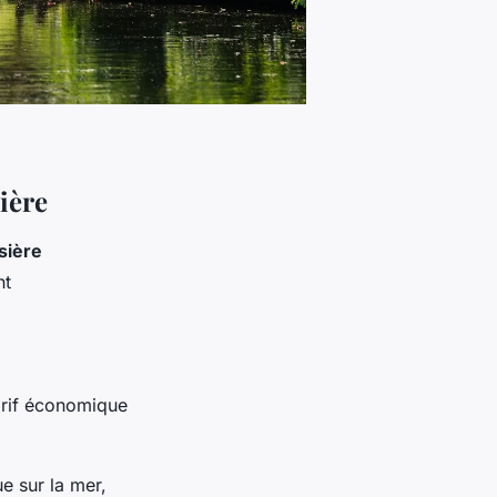
ière
sière
nt
tarif économique
ue sur la mer,