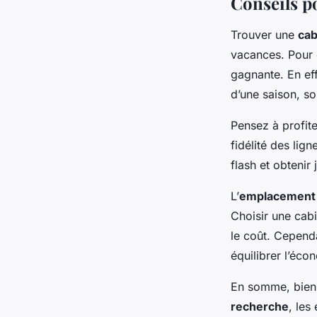
Conseils p
Trouver une
cab
vacances. Pour 
gagnante. En eff
d’une saison, s
Pensez à profit
fidélité des lig
flash et obtenir
L’
emplacement
Choisir une cabi
le coût. Cepend
équilibrer l’éco
En somme, bien 
recherche
, les