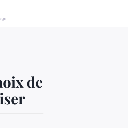
age
hoix de
iser