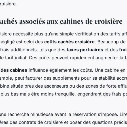
oisière.
achés associés aux cabines de croisière
oisière nécessite plus qu’une simple vérification des tarifs af
négligé est celui des
coûts cachés croisière
. Beaucoup de
rais additionnels, tels que des
taxes portuaires
et des
fra
le tarif initial. Ces coûts peuvent rapidement augmenter la f
des cabines
influence également les coûts. Une cabine en 
emple, peut facturer des suppléments pour sa stabilité accr
abine située près des ascenseurs ou des zones de forte afflu
x plus bas mais être moins tranquille, engendrant des frais p
 une recherche minutieuse avant la réservation s’impose. Lir
tères des contrats de croisière et poser des questions préci