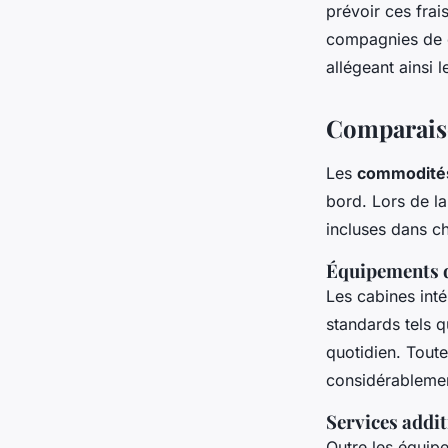
prévoir ces frai
compagnies de cr
allégeant ainsi 
Comparais
Les
commodités
bord. Lors de la
incluses dans c
Équipements 
Les cabines int
standards tels q
quotidien. Toute
considérablemen
Services addit
Outre les équip