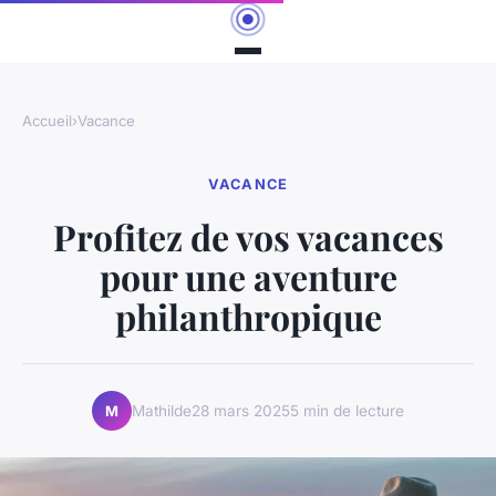
Accueil
›
Vacance
VACANCE
Profitez de vos vacances
pour une aventure
philanthropique
Mathilde
28 mars 2025
5 min de lecture
M