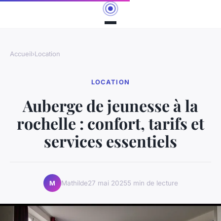
Accueil
›
Location
LOCATION
Auberge de jeunesse à la
rochelle : confort, tarifs et
services essentiels
Mathilde
27 mai 2025
5 min de lecture
M