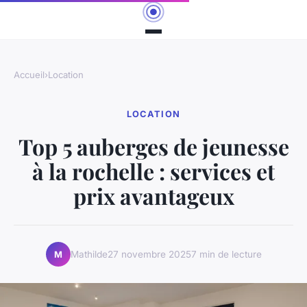
Accueil
›
Location
LOCATION
Top 5 auberges de jeunesse
à la rochelle : services et
prix avantageux
Mathilde
27 novembre 2025
7 min de lecture
M