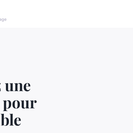
age
z une
e pour
ble