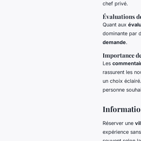
chef privé.
Évaluations de
Quant aux
évalu
dominante par d
demande
.
Importance des
Les
commentai
rassurent les n
un choix éclair
personne souhait
Informatio
Réserver une
vi
expérience sans
souvent selon la