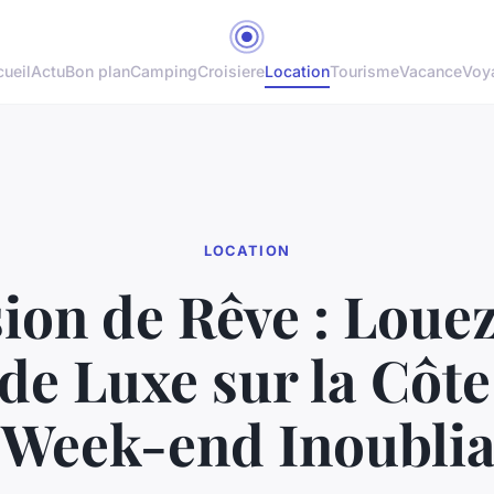
ueil
Actu
Bon plan
Camping
Croisiere
Location
Tourisme
Vacance
Voy
LOCATION
ion de Rêve : Loue
 de Luxe sur la Côt
 Week-end Inoublia