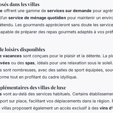
sés dans les villas
xe
offrent une gamme de
services sur demande
pour agrém
 d’un
service de ménage quotidien
pour maintenir un envi
étendu. Les gourmands apprécieront sans doute les service
, capable de préparer des repas gourmets adaptés à vos pré
e loisirs disponibles
de vacances
sont conçues pour le plaisir et la détente. La p
ivées
ou des
spas
, idéals pour une relaxation sous le soleil
irs sont nombreuses, avec des salles de sport équipées, sou
orme tout en profitant du cadre idyllique.
lémentaires des villas de luxe
s
vont au-delà des services habituels. Certains établissemen
port sur place, facilitant vos déplacements dans la région. 
s villas proposent également un accès exclusif à des
vins d