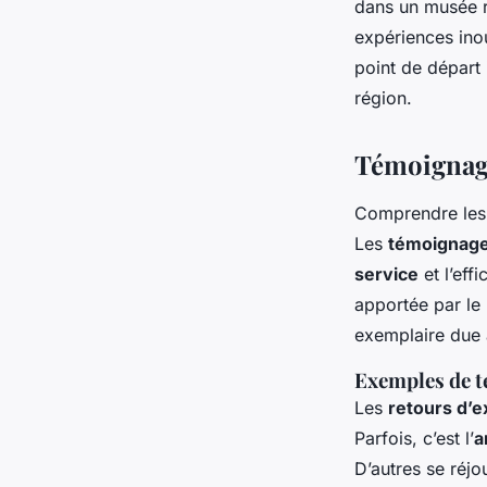
dans un musée r
expériences ino
point de départ
région.
Témoignage
Comprendre le
Les
témoignage
service
et l’eff
apportée par le 
exemplaire due
Exemples de 
Les
retours d’
Parfois, c’est l’
a
D’autres se réj