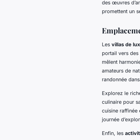
des œuvres d’art
promettent un sé
Emplacemen
Les
villas de lu
portail vers des
mêlent harmoni
amateurs de na
randonnée dans 
Explorez le rich
culinaire pour s
cuisine raffinée
journée d’explor
Enfin, les
activ