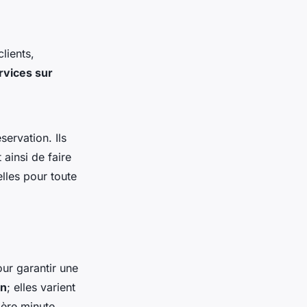
clients,
rvices sur
ervation. Ils
 ainsi de faire
lles pour toute
our garantir une
on
; elles varient
nière minute