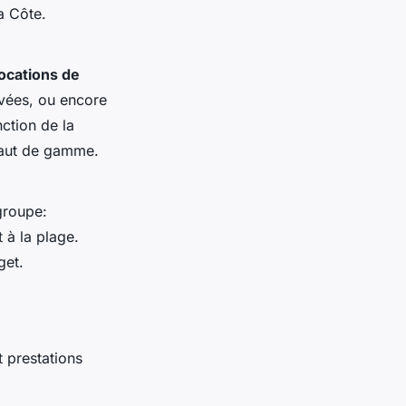
a Côte.
locations de
vées, ou encore
ction de la
haut de gamme.
groupe:
 à la plage.
get.
 prestations