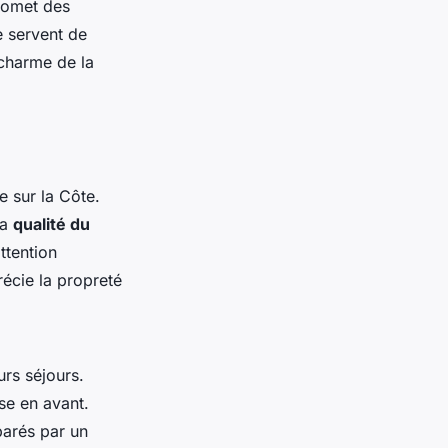
romet des
e servent de
 charme de la
le sur la Côte.
la
qualité du
attention
récie la propreté
urs séjours.
se en avant.
arés par un