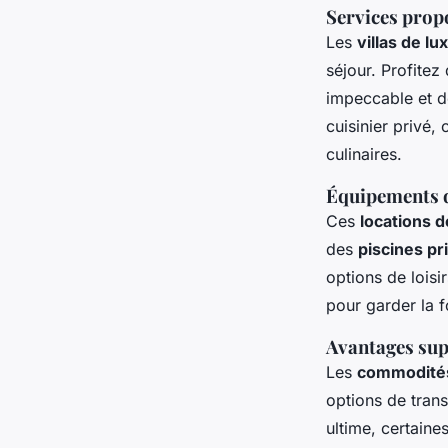
Services propo
Les
villas de lu
séjour. Profitez
impeccable et d
cuisinier privé
culinaires.
Équipements d
Ces
locations 
des
piscines pr
options de lois
pour garder la f
Avantages supp
Les
commodité
options de trans
ultime, certaine