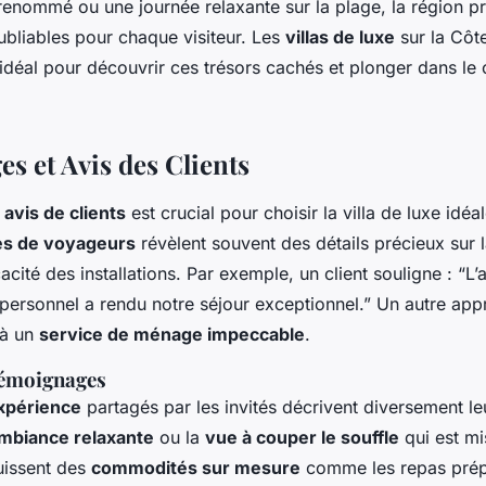
enommé ou une journée relaxante sur la plage, la région p
ubliables pour chaque visiteur. Les
villas de luxe
sur la Côt
 idéal pour découvrir ces trésors cachés et plonger dans le
s et Avis des Clients
s
avis de clients
est crucial pour choisir la villa de luxe idéa
s de voyageurs
révèlent souvent des détails précieux sur 
icacité des installations. Par exemple, un client souligne : “L’
personnel a rendu notre séjour exceptionnel.” Un autre app
 à un
service de ménage impeccable
.
témoignages
expérience
partagés par les invités décrivent diversement le
mbiance relaxante
ou la
vue à couper le souffle
qui est mi
ouissent des
commodités sur mesure
comme les repas prép