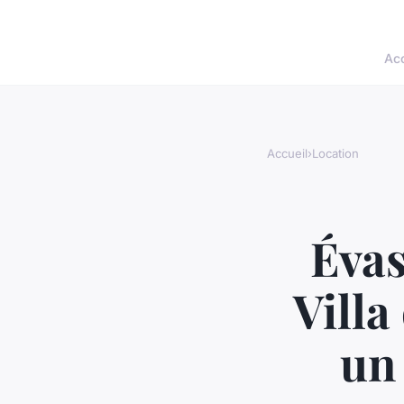
Acc
Accueil
›
Location
Évas
Villa
un