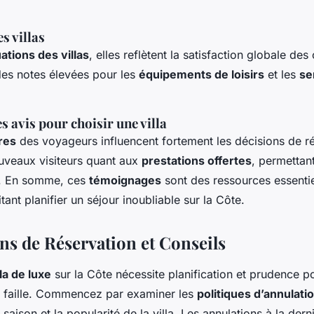
s villas
ations des villas
, elles reflètent la satisfaction globale des 
es notes élevées pour les
équipements de loisirs
et les
se
 avis pour choisir une villa
res
des voyageurs influencent fortement les décisions de rés
ouveaux visiteurs quant aux
prestations offertes
, permettant
é. En somme, ces
témoignages
sont des ressources essentie
ant planifier un séjour inoubliable sur la Côte.
ns de Réservation et Conseils
lla de luxe
sur la Côte nécessite planification et prudence p
 faille. Commencez par examiner les
politiques d’annulati
 saison et la popularité de la villa. Les annulations à la der